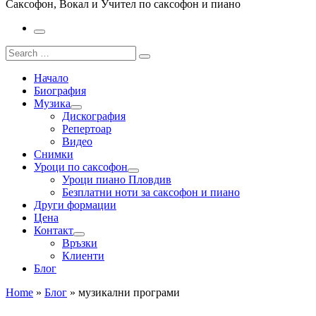
Саксофон, Вокал и Учител по саксофон и пиано
Menu
Search
Search
…
Начало
Биография
Музика
Дискография
Репертоар
Видео
Снимки
Уроци по саксофон
Уроци пиано Пловдив
Безплатни ноти за саксофон и пиано
Други формации
Цена
Контакт
Връзки
Клиенти
Блог
Home
»
Блог
»
музикални програми