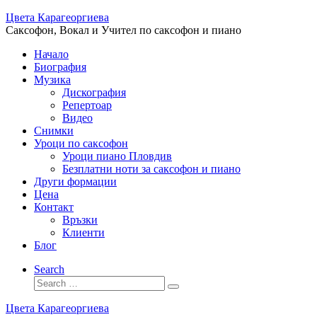
Skip
Цвета Карагеоргиева
to
Саксофон, Вокал и Учител по саксофон и пиано
content
Начало
Биография
Музика
Дискография
Репертоар
Видео
Снимки
Уроци по саксофон
Уроци пиано Пловдив
Безплатни ноти за саксофон и пиано
Други формации
Цена
Контакт
Връзки
Клиенти
Блог
Search
Search
Search
…
Цвета Карагеоргиева